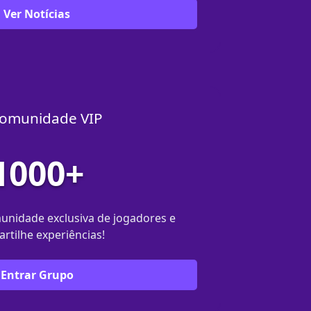
Ver Notícias
Comunidade VIP
1000+
unidade exclusiva de jogadores e
rtilhe experiências!
Entrar Grupo