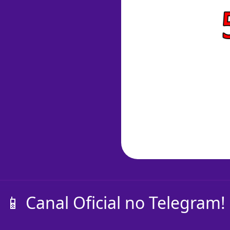
📱 Canal Oficial no Telegram!