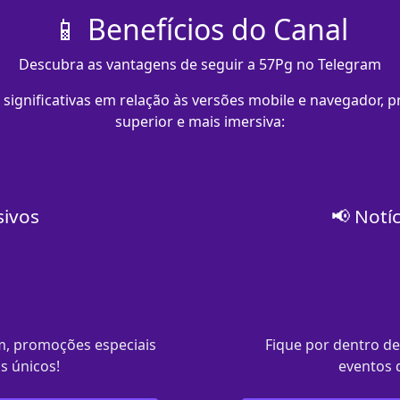
📱 Benefícios do Canal
Descubra as vantagens de seguir a 57Pg no Telegram
 significativas em relação às versões mobile e navegador,
superior e mais imersiva:
sivos
📢 Notí
m, promoções especiais
Fique por dentro d
s únicos!
eventos 