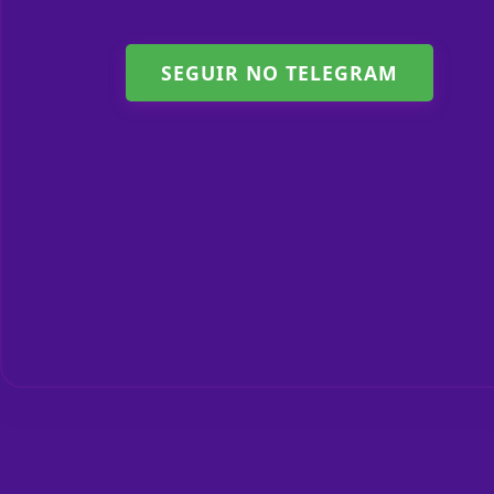
SEGUIR NO TELEGRAM