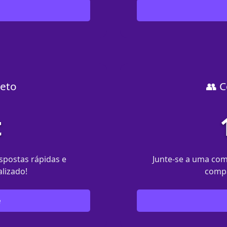
reto
👥 
t
espostas rápidas e
Junte-se a uma com
lizado!
compa
e