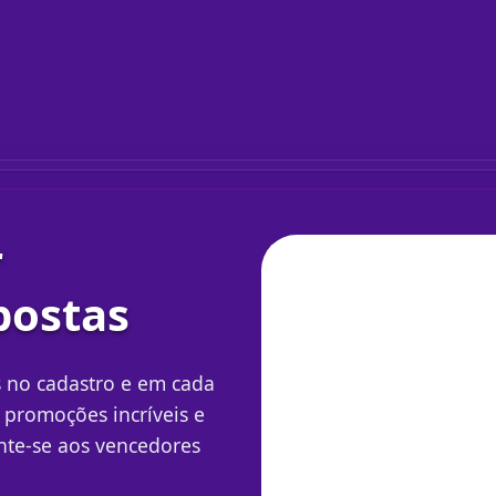
r
postas
 no cadastro e em cada
 promoções incríveis e
unte-se aos vencedores