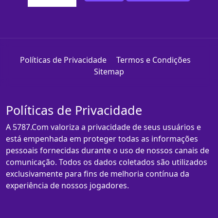
Políticas de Privacidade
Termos e Condições
Sitemap
Políticas de Privacidade
A 5787.Com valoriza a privacidade de seus usuários e
está empenhada em proteger todas as informações
pessoais fornecidas durante o uso de nossos canais de
comunicação. Todos os dados coletados são utilizados
exclusivamente para fins de melhoria contínua da
experiência de nossos jogadores.