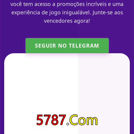
você tem acesso a promoções incríveis e uma
experiência de jogo inigualável. Junte-se aos
vencedores agora!
SEGUIR NO TELEGRAM