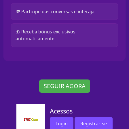
💬 Participe das conversas e interaja
🎁 Receba bônus exclusivos
automaticamente
SEGUIR AGORA
Acessos
Login
Registrar-se