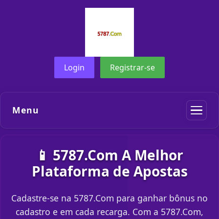
Login
Registrar-se
Menu
📱 5787.Com A Melhor
Plataforma de Apostas
Cadastre-se na 5787.Com para ganhar bônus no
cadastro e em cada recarga. Com a 5787.Com,