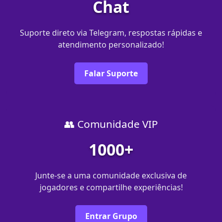
Chat
Suporte direto via Telegram, respostas rápidas e
atendimento personalizado!
Falar Suporte
👥 Comunidade VIP
1000+
Junte-se a uma comunidade exclusiva de
jogadores e compartilhe experiências!
Entrar Grupo