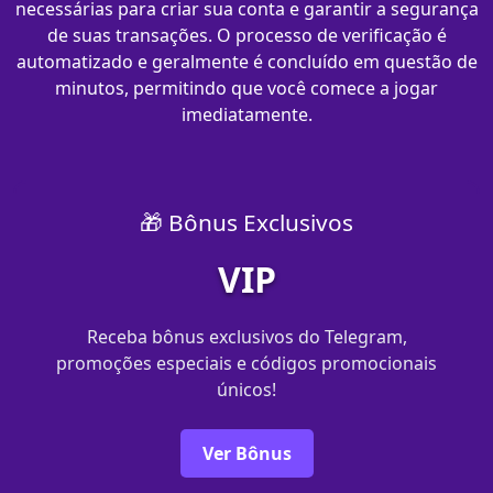
necessárias para criar sua conta e garantir a segurança
de suas transações. O processo de verificação é
automatizado e geralmente é concluído em questão de
minutos, permitindo que você comece a jogar
imediatamente.
🎁 Bônus Exclusivos
VIP
Receba bônus exclusivos do Telegram,
promoções especiais e códigos promocionais
únicos!
Ver Bônus