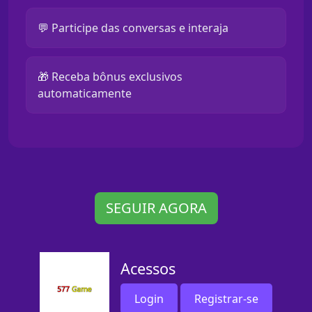
💬 Participe das conversas e interaja
🎁 Receba bônus exclusivos
automaticamente
SEGUIR AGORA
Acessos
Login
Registrar-se