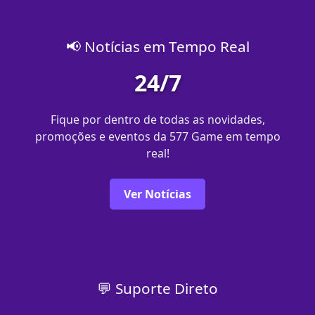
📢 Notícias em Tempo Real
24/7
Fique por dentro de todas as novidades,
promoções e eventos da 577 Game em tempo
real!
Ver Notícias
💬 Suporte Direto