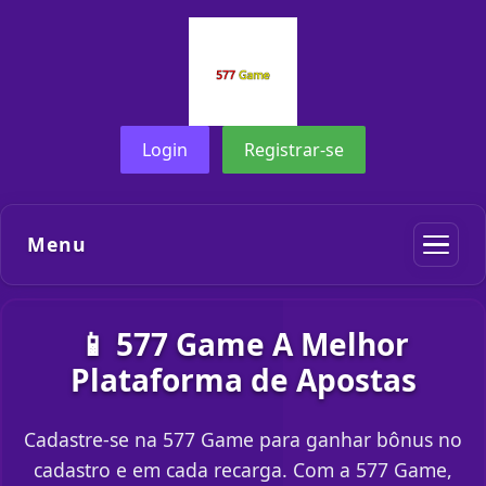
Login
Registrar-se
Menu
📱 577 Game A Melhor
Plataforma de Apostas
Cadastre-se na 577 Game para ganhar bônus no
cadastro e em cada recarga. Com a 577 Game,