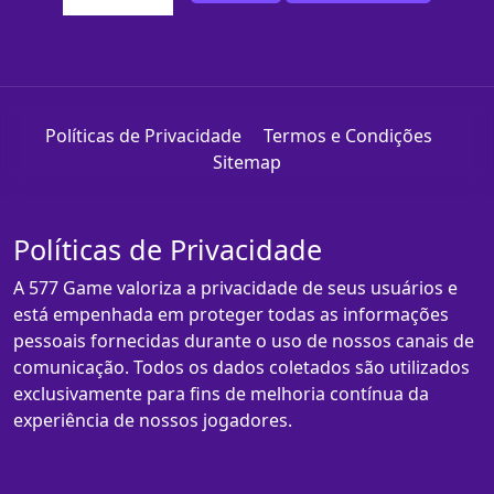
Políticas de Privacidade
Termos e Condições
Sitemap
Políticas de Privacidade
A 577 Game valoriza a privacidade de seus usuários e
está empenhada em proteger todas as informações
pessoais fornecidas durante o uso de nossos canais de
comunicação. Todos os dados coletados são utilizados
exclusivamente para fins de melhoria contínua da
experiência de nossos jogadores.