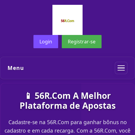
Login
Registrar-se
Menu
📱 56R.Com A Melhor
Plataforma de Apostas
Cadastre-se na 56R.Com para ganhar bônus no
cadastro e em cada recarga. Com a 56R.Com, você