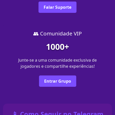
Falar Suporte
👥 Comunidade VIP
1000+
Junte-se a uma comunidade exclusiva de
jogadores e compartilhe experiências!
Entrar Grupo
📱 Como Seguir no Telegram