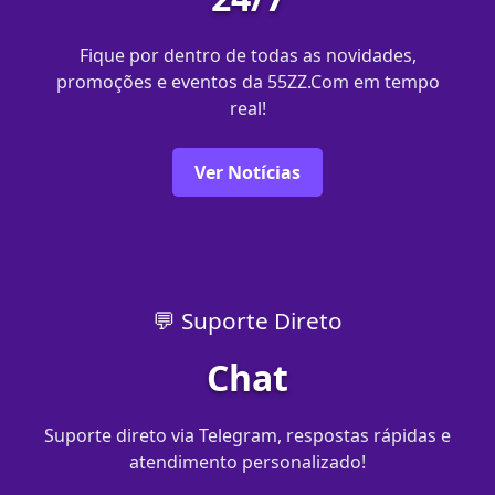
Fique por dentro de todas as novidades,
promoções e eventos da 55ZZ.Com em tempo
real!
Ver Notícias
💬 Suporte Direto
Chat
Suporte direto via Telegram, respostas rápidas e
atendimento personalizado!