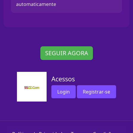
automaticamente
SEGUIR AGORA
Acessos
Login
Registrar-se