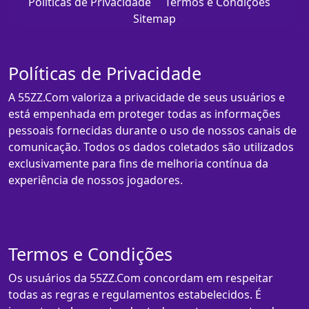
Políticas de Privacidade
Termos e Condições
Sitemap
Políticas de Privacidade
A 55ZZ.Com valoriza a privacidade de seus usuários e
está empenhada em proteger todas as informações
pessoais fornecidas durante o uso de nossos canais de
comunicação. Todos os dados coletados são utilizados
exclusivamente para fins de melhoria contínua da
experiência de nossos jogadores.
Termos e Condições
Os usuários da 55ZZ.Com concordam em respeitar
todas as regras e regulamentos estabelecidos. É