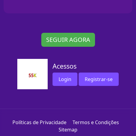
SEGUIR AGORA
Acessos
Login
Registrar-se
Políticas de Privacidade
Termos e Condições
Sitemap