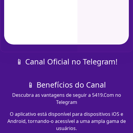
📱 Canal Oficial no Telegram!
📱 Benefícios do Canal
Descubra as vantagens de seguir a 5419.Com no
Telegram
O aplicativo está disponível para dispositivos iOS e
Android, tornando-o acessível a uma ampla gama de
usuários.