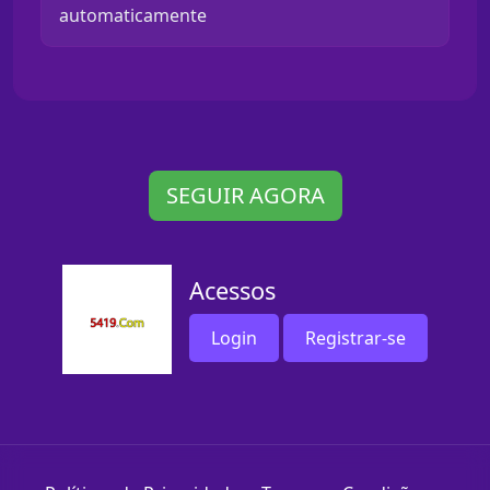
automaticamente
SEGUIR AGORA
Acessos
Login
Registrar-se