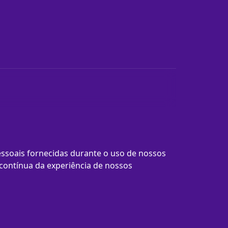
essoais fornecidas durante o uso de nossos
 contínua da experiência de nossos