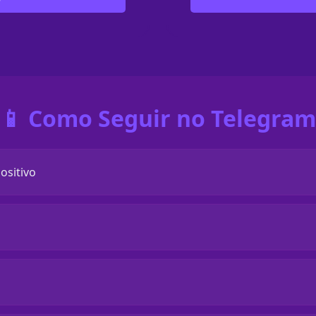
📱 Como Seguir no Telegram
ositivo