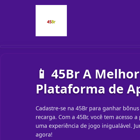
📱 45Br A Melhor
Plataforma de A
Cadastre-se na 45Br para ganhar bônus
recarga. Com a 45Br, você tem acesso a 
uma experiência de jogo inigualável. J
agora!