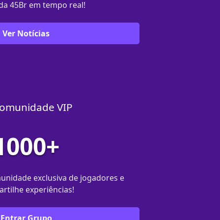
da 45Br em tempo real!
Ver Notícias
Comunidade VIP
1000+
unidade exclusiva de jogadores e
rtilhe experiências!
Entrar Grupo