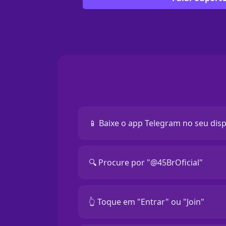
📱 Baixe o app Telegram no seu disp
🔍 Procure por "@45BrOficial"
👆 Toque em "Entrar" ou "Join"