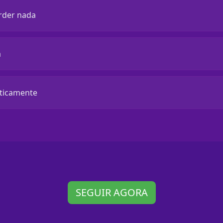
erder nada
a
aticamente
SEGUIR AGORA