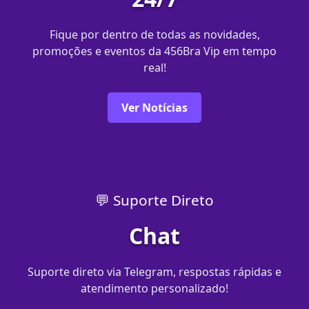
Fique por dentro de todas as novidades,
promoções e eventos da 456Bra Vip em tempo
real!
Ver Notícias
💬 Suporte Direto
Chat
Suporte direto via Telegram, respostas rápidas e
atendimento personalizado!