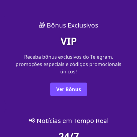
🎁 Bônus Exclusivos
VIP
Receba bônus exclusivos do Telegram,
promoções especiais e códigos promocionais
únicos!
Ver Bônus
📢 Notícias em Tempo Real
24/7