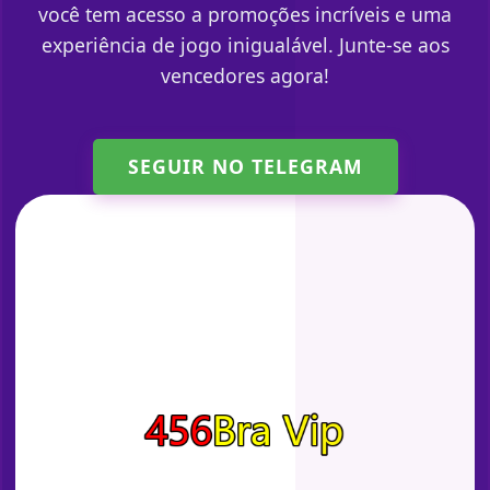
você tem acesso a promoções incríveis e uma
experiência de jogo inigualável. Junte-se aos
vencedores agora!
SEGUIR NO TELEGRAM