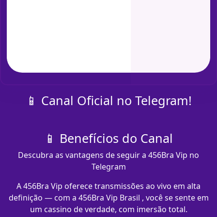
📱 Canal Oficial no Telegram!
📱 Benefícios do Canal
Descubra as vantagens de seguir a 456Bra Vip no
Telegram
A 456Bra Vip oferece transmissões ao vivo em alta
definição — com a 456Bra Vip Brasil , você se sente em
um cassino de verdade, com imersão total.