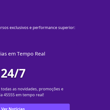
rsos exclusivos e performance superior:
cias em Tempo Real
24/7
e todas as novidades, promoções e
da 45555 em tempo real!
Ver Notícias