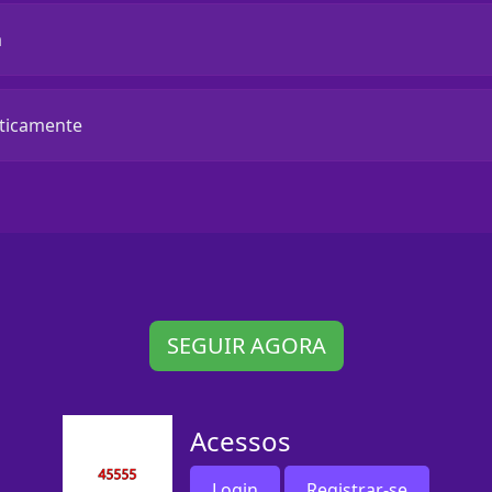
a
aticamente
SEGUIR AGORA
Acessos
Login
Registrar-se