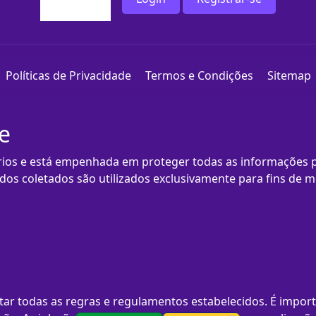
Políticas de Privacidade
Termos e Condições
Sitemap
de
ários e está empenhada em proteger todas as informações 
os coletados são utilizados exclusivamente para fins de m
r todas as regras e regulamentos estabelecidos. É import