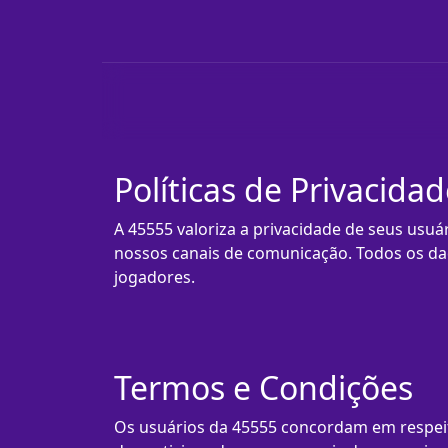
Políticas de Privacida
A 45555 valoriza a privacidade de seus usu
nossos canais de comunicação. Todos os dad
jogadores.
Termos e Condições
Os usuários da 45555 concordam em respeita