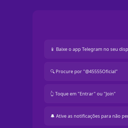
📱 Baixe o app Telegram no seu disp
🔍 Procure por "@45555Oficial"
👆 Toque em "Entrar" ou "Join"
🔔 Ative as notificações para não p