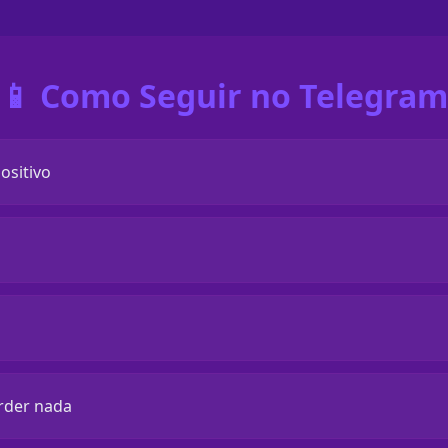
📱 Como Seguir no Telegram
ositivo
erder nada