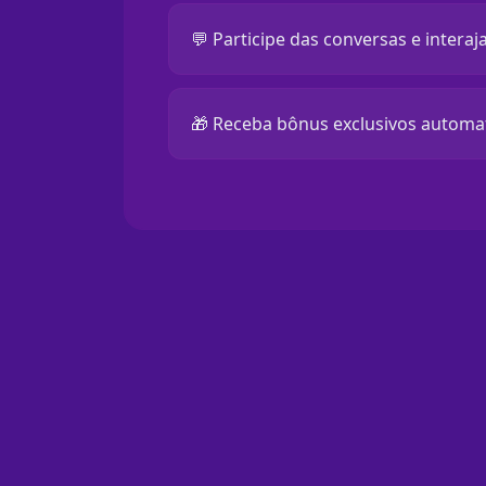
💬 Participe das conversas e interaj
🎁 Receba bônus exclusivos autom