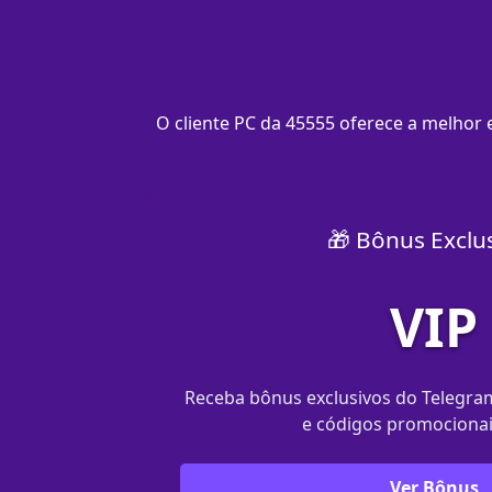
O cliente PC da 45555 oferece a melhor
🎁 Bônus Exclu
VIP
Receba bônus exclusivos do Telegra
e códigos promocionai
Ver Bônus