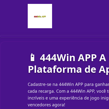
📱 444Win APP A
Plataforma de A
Cadastre-se na 444Win APP para ganha
cada recarga. Com a 444Win APP, você 
incríveis e uma experiência de jogo inig
vencedores agora!