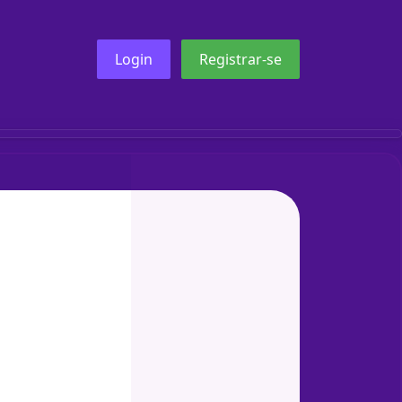
Login
Registrar-se