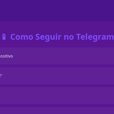
📱 Como Seguir no Telegram
ositivo
l"