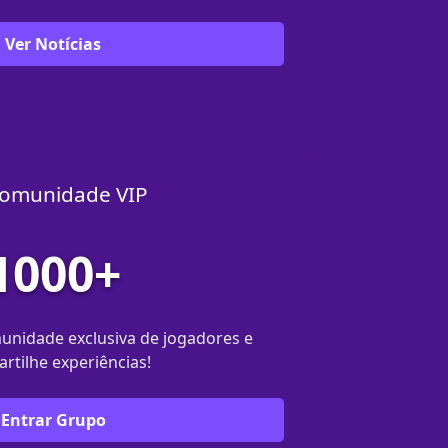
Ver Notícias
Comunidade VIP
1000+
unidade exclusiva de jogadores e
rtilhe experiências!
Entrar Grupo