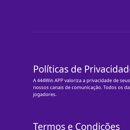
Políticas de Privacida
A 444Win APP valoriza a privacidade de seu
nossos canais de comunicação. Todos os dad
jogadores.
Termos e Condições