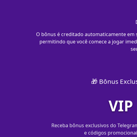
O bônus é creditado automaticamente em s
permitindo que você comece a jogar imed
se
🎁 Bônus Exclu
VIP
Receba bônus exclusivos do Telegra
e códigos promocionai