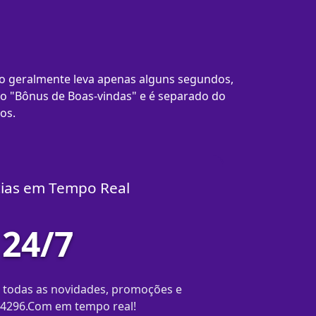
o geralmente leva apenas alguns segundos,
o "Bônus de Boas-vindas" e é separado do
os.
cias em Tempo Real
24/7
e todas as novidades, promoções e
 4296.Com em tempo real!