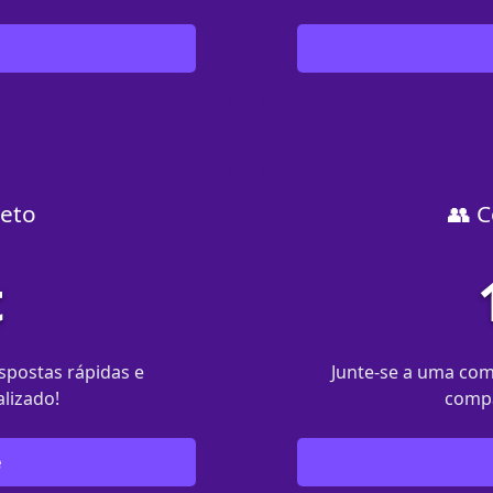
reto
👥 
t
espostas rápidas e
Junte-se a uma com
lizado!
compa
e