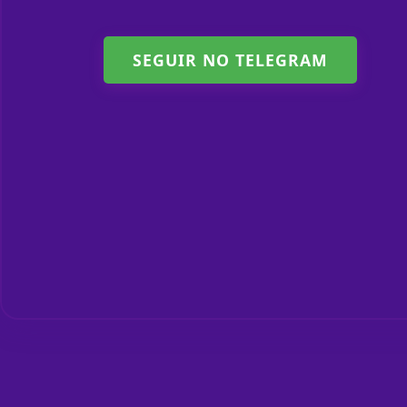
SEGUIR NO TELEGRAM