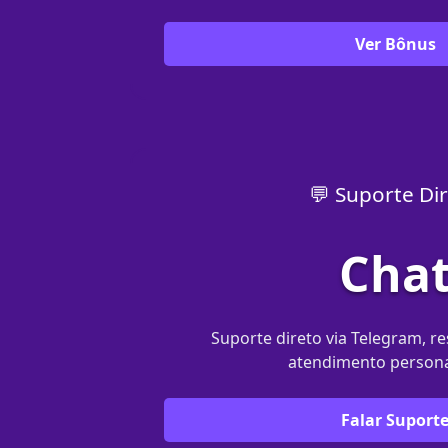
Ver Bônus
💬 Suporte Di
Cha
Suporte direto via Telegram, r
atendimento persona
Falar Suport