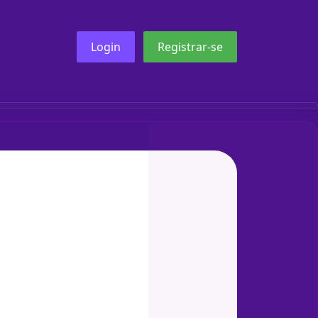
Login
Registrar-se