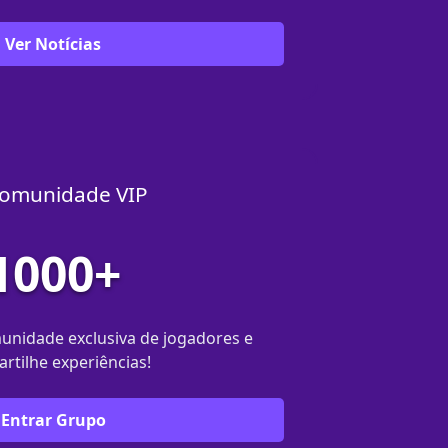
Ver Notícias
Comunidade VIP
1000+
unidade exclusiva de jogadores e
rtilhe experiências!
Entrar Grupo