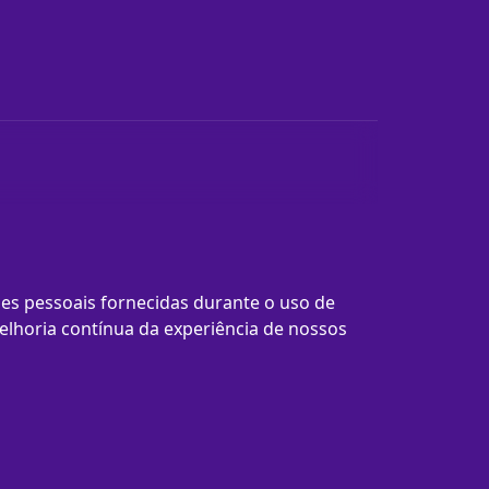
es pessoais fornecidas durante o uso de
elhoria contínua da experiência de nossos