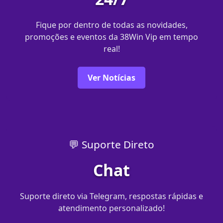
Fique por dentro de todas as novidades,
promoções e eventos da 38Win Vip em tempo
real!
Ver Notícias
💬 Suporte Direto
Chat
Suporte direto via Telegram, respostas rápidas e
atendimento personalizado!