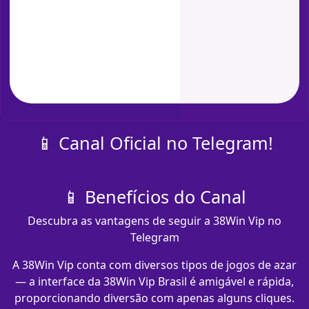
📱 Canal Oficial no Telegram!
📱 Benefícios do Canal
Descubra as vantagens de seguir a 38Win Vip no
Telegram
A 38Win Vip conta com diversos tipos de jogos de azar
— a interface da 38Win Vip Brasil é amigável e rápida,
proporcionando diversão com apenas alguns cliques.