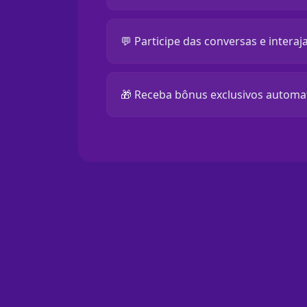
💬 Participe das conversas e interaj
🎁 Receba bônus exclusivos autom