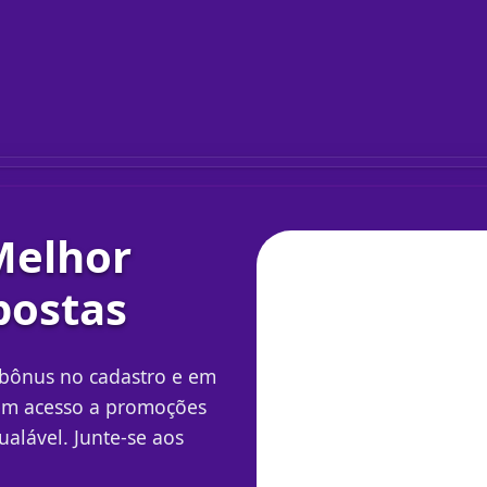
Melhor
postas
 bônus no cadastro e em
tem acesso a promoções
ualável. Junte-se aos