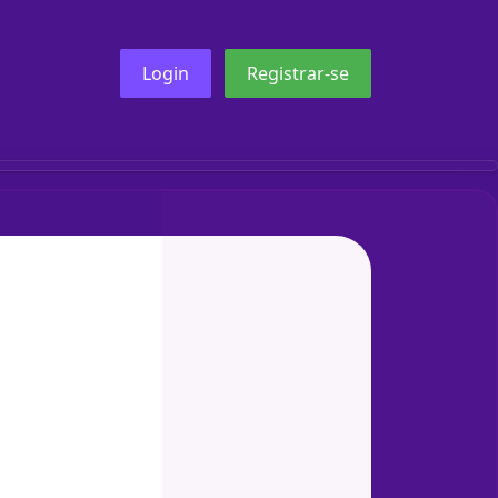
Login
Registrar-se