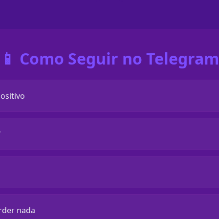
📱 Como Seguir no Telegram
ositivo
"
erder nada