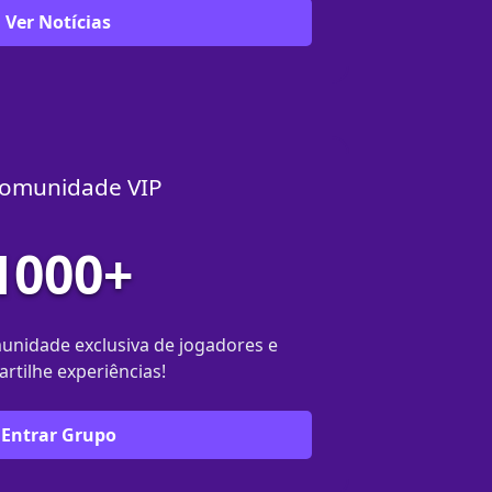
Ver Notícias
Comunidade VIP
1000+
unidade exclusiva de jogadores e
rtilhe experiências!
Entrar Grupo