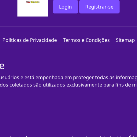
Login
Registrar-se
Políticas de Privacidade
Termos e Condições
Sitemap
de
s usuários e está empenhada em proteger todas as informaç
os coletados são utilizados exclusivamente para fins de m