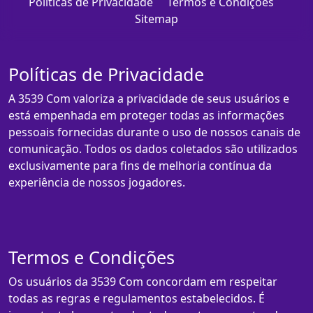
Políticas de Privacidade
Termos e Condições
Sitemap
Políticas de Privacidade
A 3539 Com valoriza a privacidade de seus usuários e
está empenhada em proteger todas as informações
pessoais fornecidas durante o uso de nossos canais de
comunicação. Todos os dados coletados são utilizados
exclusivamente para fins de melhoria contínua da
experiência de nossos jogadores.
Termos e Condições
Os usuários da 3539 Com concordam em respeitar
todas as regras e regulamentos estabelecidos. É