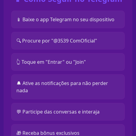
📱 Baixe o app Telegram no seu dispositivo
🔍 Procure por "@3539 ComOficial"
👆 Toque em "Entrar" ou "Join"
🔔 Ative as notificações para não perder
nada
💬 Participe das conversas e interaja
🎁 Receba bônus exclusivos