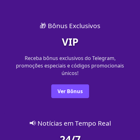
🎁 Bônus Exclusivos
VIP
Receba bônus exclusivos do Telegram,
promoções especiais e códigos promocionais
únicos!
Ver Bônus
📢 Notícias em Tempo Real
24/7