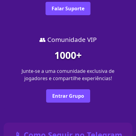
Falar Suporte
👥 Comunidade VIP
1000+
Junte-se a uma comunidade exclusiva de
jogadores e compartilhe experiências!
Entrar Grupo
📱 Como Seguir no Telegram