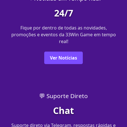
24/7
Fique por dentro de todas as novidades,
promoções e eventos da 33Win Game em tempo
real!
Ver Notícias
💬 Suporte Direto
Chat
Suporte direto via Telegram, respostas rápidas e