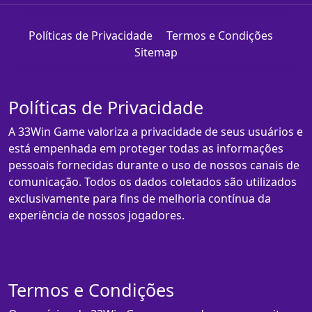
Políticas de Privacidade
Termos e Condições
Sitemap
Políticas de Privacidade
A 33Win Game valoriza a privacidade de seus usuários e
está empenhada em proteger todas as informações
pessoais fornecidas durante o uso de nossos canais de
comunicação. Todos os dados coletados são utilizados
exclusivamente para fins de melhoria contínua da
experiência de nossos jogadores.
Termos e Condições