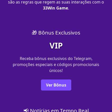
são as regras que regem as suas interações com o
33Win Game
.
🎁 Bônus Exclusivos
VIP
Receba bônus exclusivos do Telegram,
promoções especiais e códigos promocionais
únicos!
Ver Bônus
📢 Notícias em Tempo Real