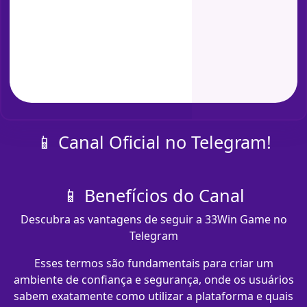
📱 Canal Oficial no Telegram!
📱 Benefícios do Canal
Descubra as vantagens de seguir a 33Win Game no
Telegram
Esses termos são fundamentais para criar um
ambiente de confiança e segurança, onde os usuários
sabem exatamente como utilizar a plataforma e quais