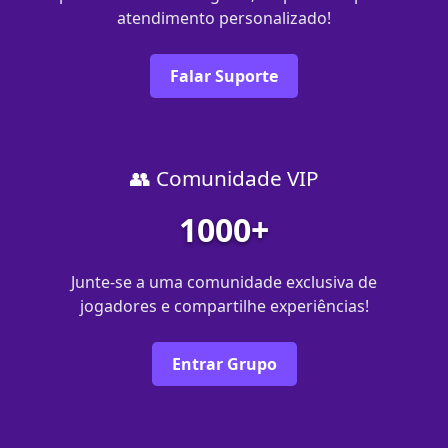
atendimento personalizado!
Falar Suporte
👥 Comunidade VIP
1000+
Junte-se a uma comunidade exclusiva de
jogadores e compartilhe experiências!
Entrar Grupo