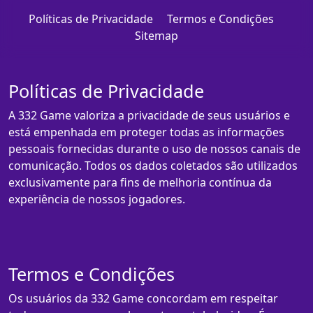
Políticas de Privacidade
Termos e Condições
Sitemap
Políticas de Privacidade
A 332 Game valoriza a privacidade de seus usuários e
está empenhada em proteger todas as informações
pessoais fornecidas durante o uso de nossos canais de
comunicação. Todos os dados coletados são utilizados
exclusivamente para fins de melhoria contínua da
experiência de nossos jogadores.
Termos e Condições
Os usuários da 332 Game concordam em respeitar