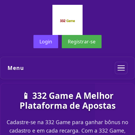
Login
Registrar-se
Menu
📱 332 Game A Melhor
Plataforma de Apostas
Cadastre-se na 332 Game para ganhar bônus no
cadastro e em cada recarga. Com a 332 Game,