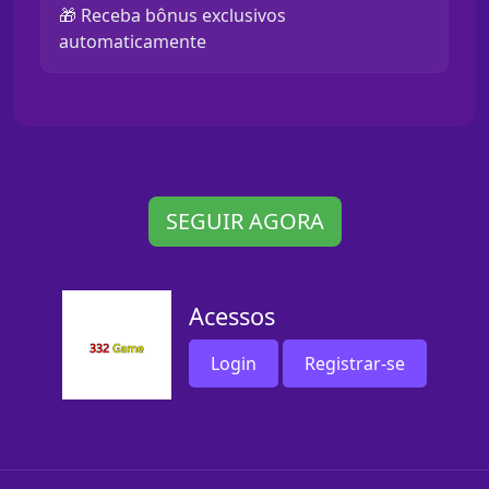
🎁 Receba bônus exclusivos
automaticamente
SEGUIR AGORA
Acessos
Login
Registrar-se