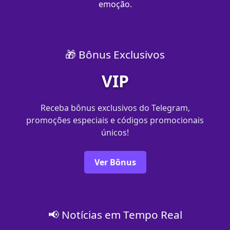
emoção.
🎁 Bônus Exclusivos
VIP
Receba bônus exclusivos do Telegram,
promoções especiais e códigos promocionais
únicos!
Ver Bônus
📢 Notícias em Tempo Real