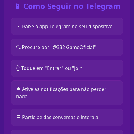
📱 Como Seguir no Telegram
📱 Baixe o app Telegram no seu dispositivo
🔍 Procure por "@332 GameOficial"
👆 Toque em "Entrar" ou "Join"
🔔 Ative as notificações para não perder
nada
💬 Participe das conversas e interaja