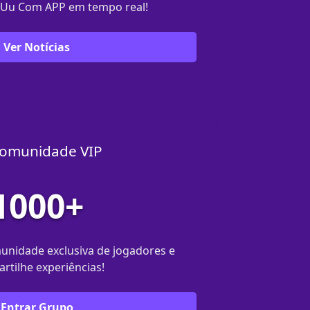
UUu Com APP em tempo real!
Ver Notícias
Comunidade VIP
1000+
unidade exclusiva de jogadores e
rtilhe experiências!
Entrar Grupo