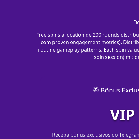
De
Free spins allocation de 200 rounds distribu
com proven engagement metrics). Distribut
routine gameplay patterns. Each spin value
spin session) mitig
🎁 Bônus Exclu
VIP
Receba bônus exclusivos do Telegra