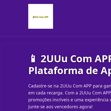
📱 2UUu Com AP
Plataforma de A
Cadastre-se na 2UUu Com APP para gan
em cada recarga. Com a 2UUu Com APP,
promoções incríveis e uma experiência d
Junte-se aos vencedores agora!