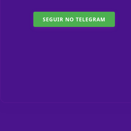
SEGUIR NO TELEGRAM