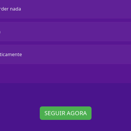
erder nada
a
aticamente
SEGUIR AGORA