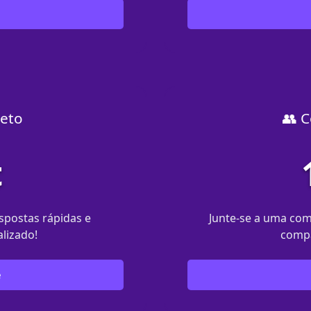
reto
👥 
t
espostas rápidas e
Junte-se a uma com
lizado!
compa
e