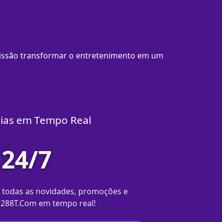
missão transformar o entretenimento em um
cias em Tempo Real
24/7
e todas as novidades, promoções e
 288T.Com em tempo real!