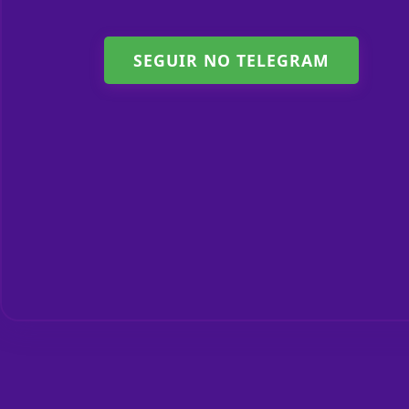
SEGUIR NO TELEGRAM