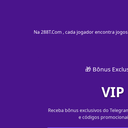
Na 288T.Com , cada jogador encontra jogo
🎁 Bônus Exclu
VIP
Receba bônus exclusivos do Telegra
e códigos promocionai