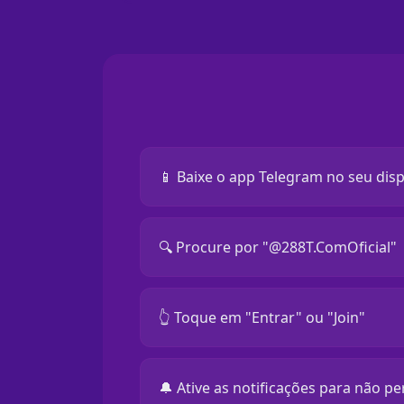
📱 Baixe o app Telegram no seu disp
🔍 Procure por "@288T.ComOficial"
👆 Toque em "Entrar" ou "Join"
🔔 Ative as notificações para não p