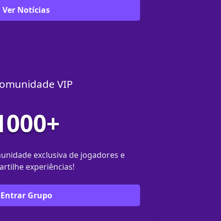
Ver Notícias
Comunidade VIP
1000+
unidade exclusiva de jogadores e
rtilhe experiências!
Entrar Grupo