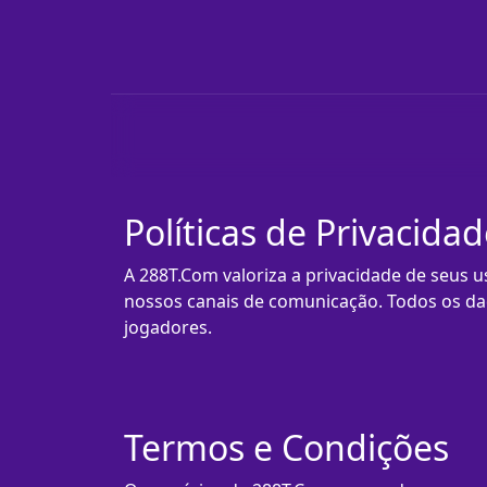
Políticas de Privacida
A 288T.Com valoriza a privacidade de seus 
nossos canais de comunicação. Todos os dad
jogadores.
Termos e Condições