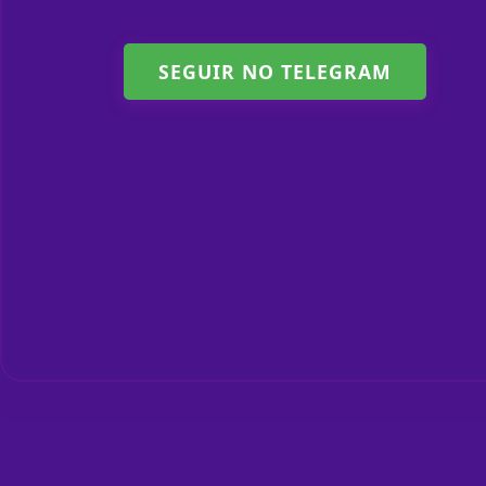
SEGUIR NO TELEGRAM