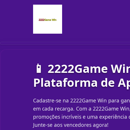
📱 2222Game Wi
Plataforma de A
Cadastre-se na 2222Game Win para gan
em cada recarga. Com a 2222Game Win,
promoções incríveis e uma experiência d
Junte-se aos vencedores agora!