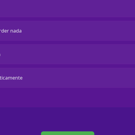
erder nada
a
aticamente