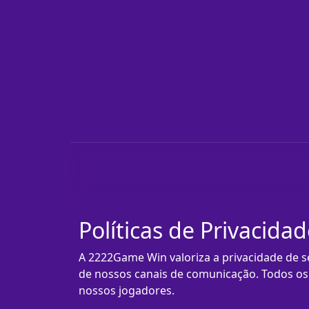
Políticas de Privacida
A 2222Game Win valoriza a privacidade de 
de nossos canais de comunicação. Todos os 
nossos jogadores.