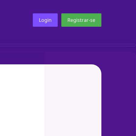
Login
Registrar-se