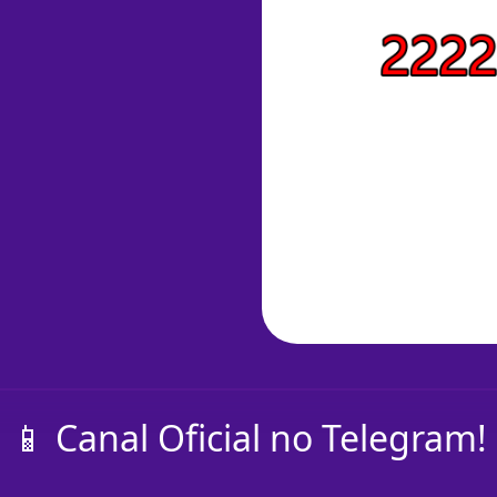
📱 Canal Oficial no Telegram!