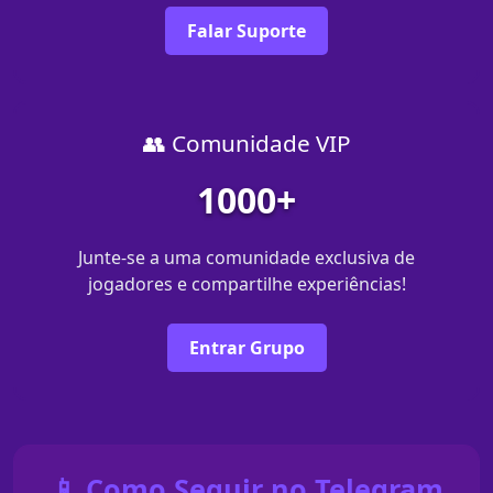
Falar Suporte
👥 Comunidade VIP
1000+
Junte-se a uma comunidade exclusiva de
jogadores e compartilhe experiências!
Entrar Grupo
📱 Como Seguir no Telegram