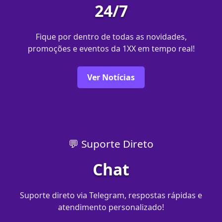
24/7
Fique por dentro de todas as novidades,
promoções e eventos da 1XX em tempo real!
Ver Notícias
💬 Suporte Direto
Chat
Suporte direto via Telegram, respostas rápidas e
atendimento personalizado!