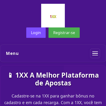
Login
Registrar-se
Menu
📱 1XX A Melhor Plataforma
de Apostas
Cadastre-se na 1XX para ganhar bônus no
cadastro e em cada recarga. Com a 1XX, você tem