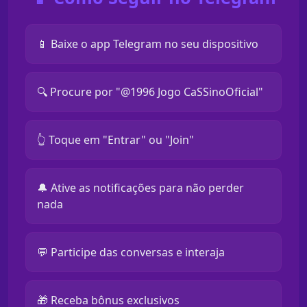
📱 Baixe o app Telegram no seu dispositivo
🔍 Procure por "@1996 Jogo CaSSinoOficial"
👆 Toque em "Entrar" ou "Join"
🔔 Ative as notificações para não perder
nada
💬 Participe das conversas e interaja
🎁 Receba bônus exclusivos