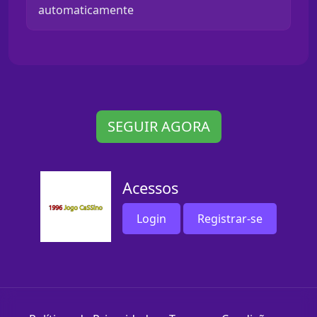
automaticamente
SEGUIR AGORA
Acessos
Login
Registrar-se