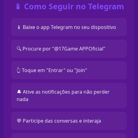
📱 Como Seguir no Telegram
📱 Baixe o app Telegram no seu dispositivo
🔍 Procure por "@17Game APPOficial"
👆 Toque em "Entrar" ou "Join"
🔔 Ative as notificações para não perder
nada
💬 Participe das conversas e interaja