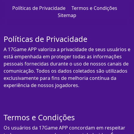
Políticas de Privacidade
Termos e Condições
Sitemap
Políticas de Privacidade
A 17Game APP valoriza a privacidade de seus usuários e
está empenhada em proteger todas as informações
pessoais fornecidas durante o uso de nossos canais de
comunicação. Todos os dados coletados são utilizados
exclusivamente para fins de melhoria contínua da
experiência de nossos jogadores.
Termos e Condições
Os usuários da 17Game APP concordam em respeitar