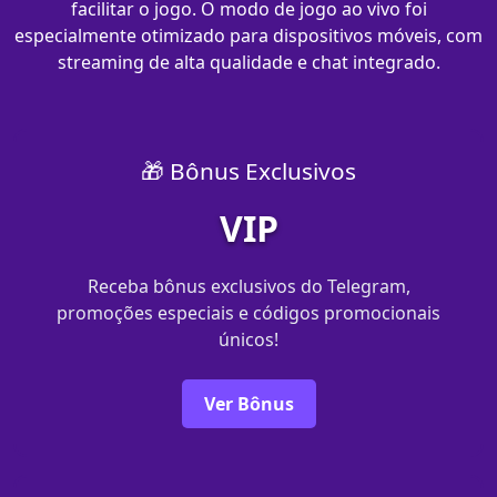
facilitar o jogo. O modo de jogo ao vivo foi
especialmente otimizado para dispositivos móveis, com
streaming de alta qualidade e chat integrado.
🎁 Bônus Exclusivos
VIP
Receba bônus exclusivos do Telegram,
promoções especiais e códigos promocionais
únicos!
Ver Bônus