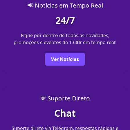
📢 Notícias em Tempo Real
24/7
Fique por dentro de todas as novidades,
promoções e eventos da 133Br em tempo real!
Ver Notícias
💬 Suporte Direto
Chat
Suporte direto via Telegram, respostas rápidas e