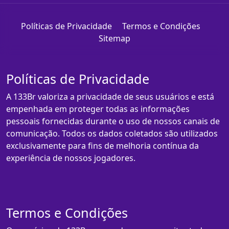
Políticas de Privacidade
Termos e Condições
Sitemap
Políticas de Privacidade
A 133Br valoriza a privacidade de seus usuários e está
empenhada em proteger todas as informações
pessoais fornecidas durante o uso de nossos canais de
comunicação. Todos os dados coletados são utilizados
exclusivamente para fins de melhoria contínua da
experiência de nossos jogadores.
Termos e Condições