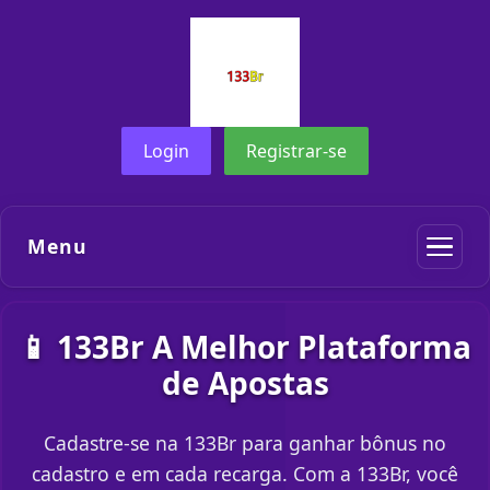
Login
Registrar-se
Menu
📱 133Br A Melhor Plataforma
de Apostas
Cadastre-se na 133Br para ganhar bônus no
cadastro e em cada recarga. Com a 133Br, você