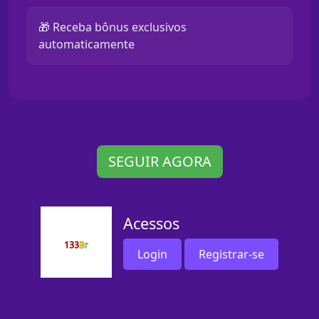
🎁 Receba bônus exclusivos
automaticamente
SEGUIR AGORA
Acessos
Login
Registrar-se