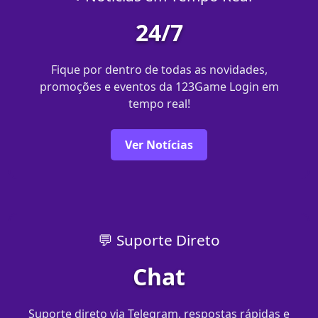
24/7
Fique por dentro de todas as novidades,
promoções e eventos da 123Game Login em
tempo real!
Ver Notícias
💬 Suporte Direto
Chat
Suporte direto via Telegram, respostas rápidas e