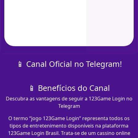
📱 Canal Oficial no Telegram!
📱 Benefícios do Canal
Descubra as vantagens de seguir a 123Game Login no
Telegram
O termo “jogo 123Game Login” representa todos os
tipos de entretenimento disponíveis na plataforma
123Game Login Brasil. Trata-se de um cassino online