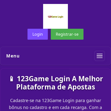
Login
Registrar-se
Menu
📱 123Game Login A Melhor
Plataforma de Apostas
Cadastre-se na 123Game Login para ganhar
bônus no cadastro e em cada recarga. Com a