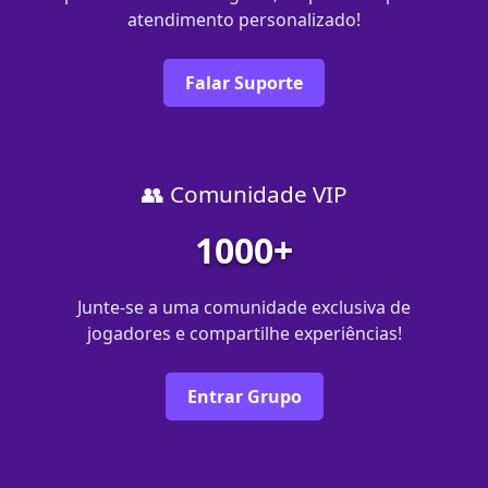
atendimento personalizado!
Falar Suporte
👥 Comunidade VIP
1000+
Junte-se a uma comunidade exclusiva de
jogadores e compartilhe experiências!
Entrar Grupo