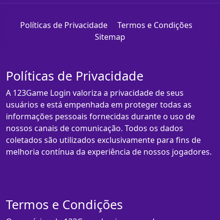
Políticas de Privacidade
Termos e Condições
Sitemap
Políticas de Privacidade
A 123Game Login valoriza a privacidade de seus
usuários e está empenhada em proteger todas as
informações pessoais fornecidas durante o uso de
nossos canais de comunicação. Todos os dados
coletados são utilizados exclusivamente para fins de
melhoria contínua da experiência de nossos jogadores.
Termos e Condições