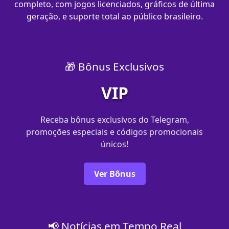
completo, com jogos licenciados, gráficos de última
geração, e suporte total ao público brasileiro.
🎁 Bônus Exclusivos
VIP
Receba bônus exclusivos do Telegram,
promoções especiais e códigos promocionais
únicos!
Ver Bônus
📢 Notícias em Tempo Real