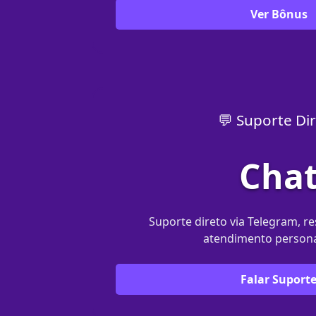
Ver Bônus
💬 Suporte Di
Cha
Suporte direto via Telegram, r
atendimento persona
Falar Suport