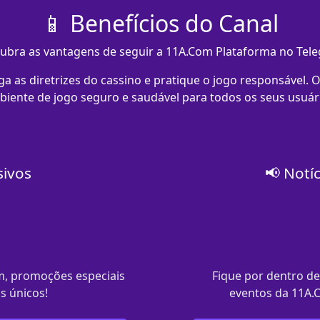
📱 Benefícios do Canal
ubra as vantagens de seguir a 11A.Com Plataforma no Tel
ga as diretrizes do cassino e pratique o jogo responsável
iente de jogo seguro e saudável para todos os seus usuár
sivos
📢 Notí
m, promoções especiais
Fique por dentro d
s únicos!
eventos da 11A.