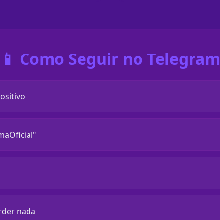
📱 Como Seguir no Telegram
ositivo
maOficial"
erder nada