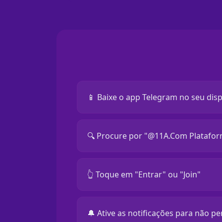
📱 Baixe o app Telegram no seu disp
🔍 Procure por "@11A.Com Platafor
👆 Toque em "Entrar" ou "Join"
🔔 Ative as notificações para não p