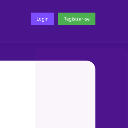
Login
Registrar-se