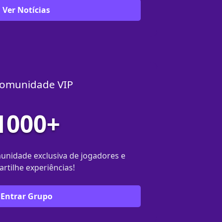
Ver Notícias
Comunidade VIP
1000+
unidade exclusiva de jogadores e
rtilhe experiências!
Entrar Grupo