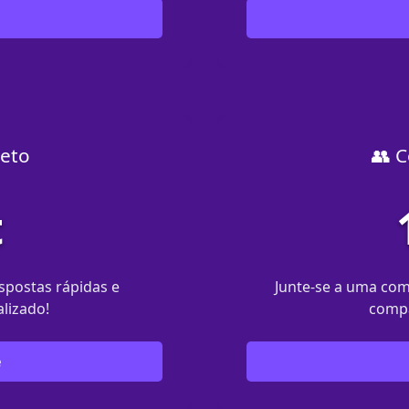
reto
👥 
t
espostas rápidas e
Junte-se a uma com
lizado!
compa
e