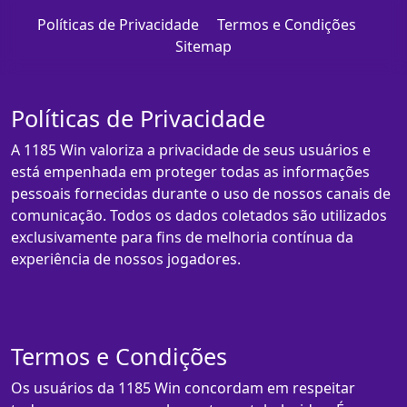
Políticas de Privacidade
Termos e Condições
Sitemap
Políticas de Privacidade
A 1185 Win valoriza a privacidade de seus usuários e
está empenhada em proteger todas as informações
pessoais fornecidas durante o uso de nossos canais de
comunicação. Todos os dados coletados são utilizados
exclusivamente para fins de melhoria contínua da
experiência de nossos jogadores.
Termos e Condições
Os usuários da 1185 Win concordam em respeitar