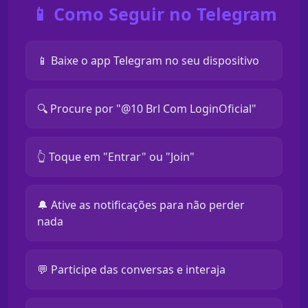
📱 Como Seguir no Telegram
📱 Baixe o app Telegram no seu dispositivo
🔍 Procure por "@10 Brl Com LoginOficial"
👆 Toque em "Entrar" ou "Join"
🔔 Ative as notificações para não perder
nada
💬 Participe das conversas e interaja