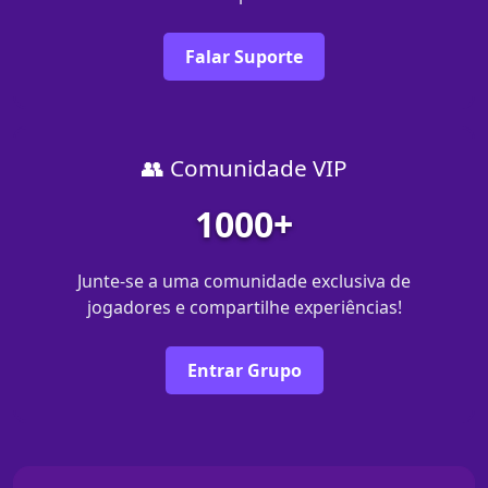
Falar Suporte
👥 Comunidade VIP
1000+
Junte-se a uma comunidade exclusiva de
jogadores e compartilhe experiências!
Entrar Grupo