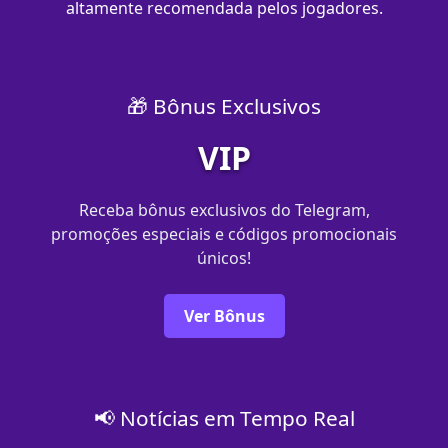
altamente recomendada pelos jogadores.
🎁 Bônus Exclusivos
VIP
Receba bônus exclusivos do Telegram,
promoções especiais e códigos promocionais
únicos!
Ver Bônus
📢 Notícias em Tempo Real