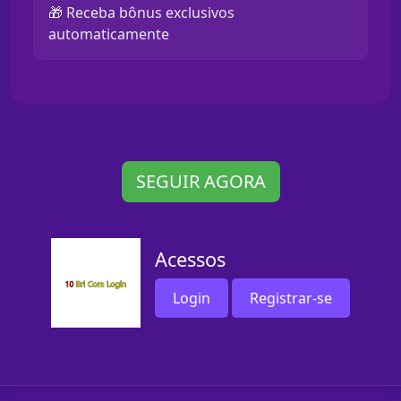
🎁 Receba bônus exclusivos
automaticamente
SEGUIR AGORA
Acessos
Login
Registrar-se