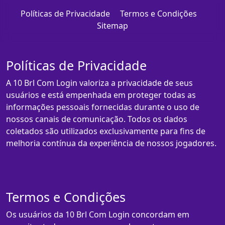
Políticas de Privacidade
Termos e Condições
Sitemap
Políticas de Privacidade
A 10 Brl Com Login valoriza a privacidade de seus
usuários e está empenhada em proteger todas as
informações pessoais fornecidas durante o uso de
nossos canais de comunicação. Todos os dados
coletados são utilizados exclusivamente para fins de
melhoria contínua da experiência de nossos jogadores.
Termos e Condições
Os usuários da 10 Brl Com Login concordam em