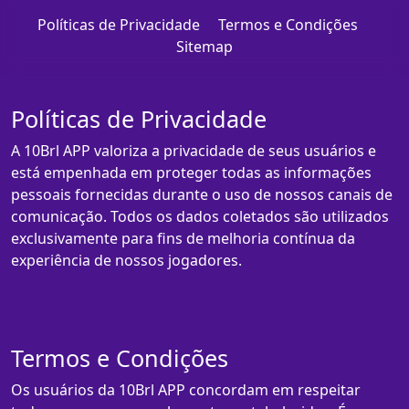
Políticas de Privacidade
Termos e Condições
Sitemap
Políticas de Privacidade
A 10Brl APP valoriza a privacidade de seus usuários e
está empenhada em proteger todas as informações
pessoais fornecidas durante o uso de nossos canais de
comunicação. Todos os dados coletados são utilizados
exclusivamente para fins de melhoria contínua da
experiência de nossos jogadores.
Termos e Condições
Os usuários da 10Brl APP concordam em respeitar