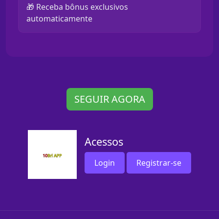
🎁 Receba bônus exclusivos
automaticamente
SEGUIR AGORA
Acessos
Login
Registrar-se