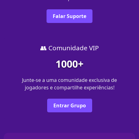
Falar Suporte
👥 Comunidade VIP
1000+
Junte-se a uma comunidade exclusiva de
jogadores e compartilhe experiências!
Entrar Grupo