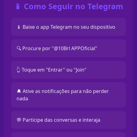
📱 Como Seguir no Telegram
📱 Baixe o app Telegram no seu dispositivo
🔍 Procure por "@10Brl APPOficial"
👆 Toque em "Entrar" ou "Join"
🔔 Ative as notificações para não perder
nada
💬 Participe das conversas e interaja