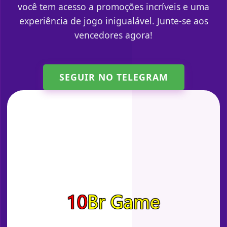
você tem acesso a promoções incríveis e uma
experiência de jogo inigualável. Junte-se aos
vencedores agora!
SEGUIR NO TELEGRAM