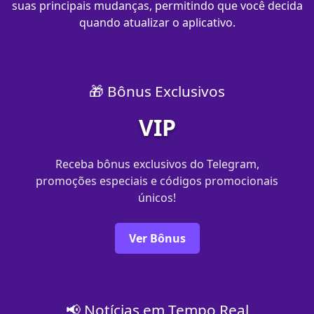
suas principais mudanças, permitindo que você decida
quando atualizar o aplicativo.
🎁 Bônus Exclusivos
VIP
Receba bônus exclusivos do Telegram,
promoções especiais e códigos promocionais
únicos!
Ver Bônus
📢 Notícias em Tempo Real