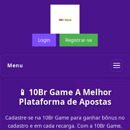
Login
Registrar-se
Menu
📱 10Br Game A Melhor
Plataforma de Apostas
Cadastre-se na 10Br Game para ganhar bônus no
cadastro e em cada recarga. Com a 10Br Game,