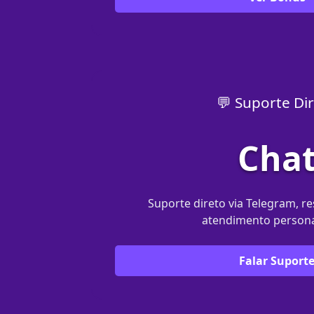
💬 Suporte Di
Cha
Suporte direto via Telegram, r
atendimento persona
Falar Suport