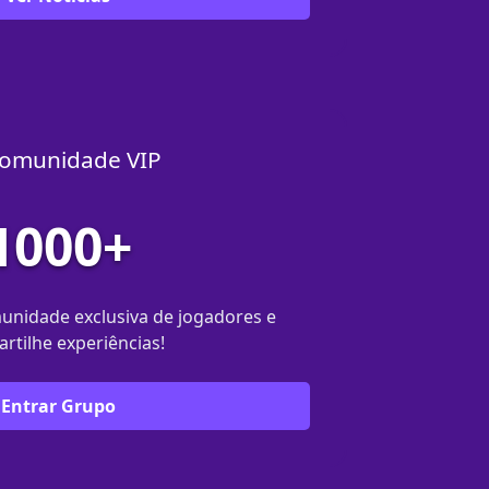
Comunidade VIP
1000+
unidade exclusiva de jogadores e
rtilhe experiências!
Entrar Grupo