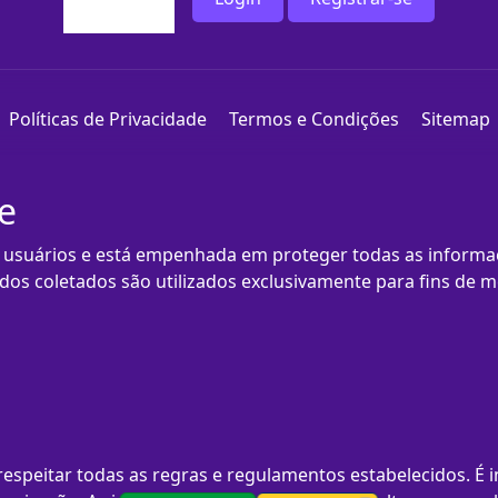
Políticas de Privacidade
Termos e Condições
Sitemap
de
s usuários e está empenhada em proteger todas as informa
os coletados são utilizados exclusivamente para fins de m
speitar todas as regras e regulamentos estabelecidos. É i