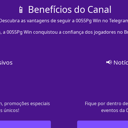
📱 Benefícios do Canal
Descubra as vantagens de seguir a 0055Pg Win no Telegra
, a 0055Pg Win conquistou a confiança dos jogadores no Br
sivos
📢 Notí
m, promoções especiais
Fique por dentro d
s únicos!
eventos da 