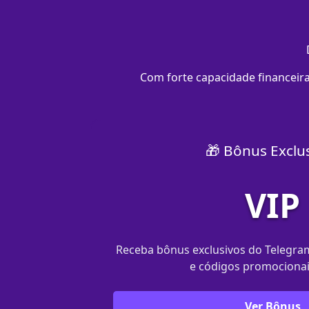
Com forte capacidade financeira
🎁 Bônus Exclu
VIP
Receba bônus exclusivos do Telegra
e códigos promocionai
Ver Bônus