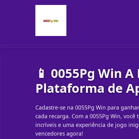
📱 0055Pg Win A
Plataforma de A
Cadastre-se na 0055Pg Win para ganhar
cada recarga. Com a 0055Pg Win, você 
incríveis e uma experiência de jogo inig
vencedores agora!